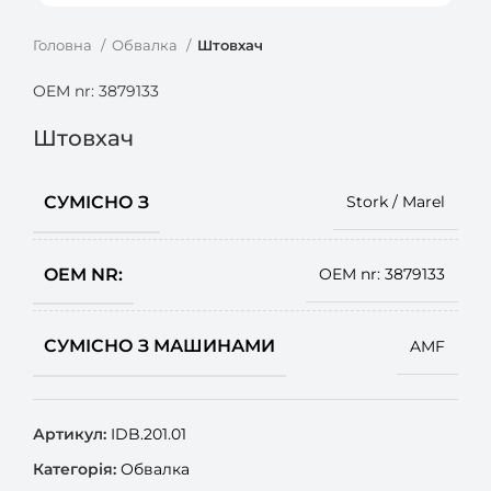
Головна
Обвалка
Штовхач
OEM nr: 3879133
Штовхач
СУМІСНО З
Stork / Marel
OEM NR:
OEM nr: 3879133
СУМІСНО З МАШИНАМИ
AMF
Артикул:
IDB.201.01
Категорія:
Обвалка