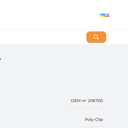
н
OEM nr: 206700
Poly-Clip