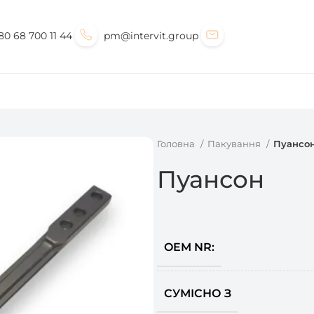
80 68 700 11 44
pm@intervit.group
Головна
Пакування
Пуансо
Пуансон
OEM NR:
СУМІСНО З