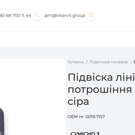
80 68 700 11 44
pm@intervit.group
Головна
Підвісний конвеєр
Підвіска ліні
потрошіння 
сіра
OEM nr: 0019.7157
СУМІСНО З