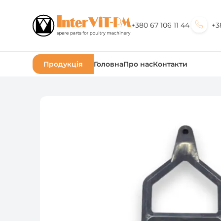
+380 67 106 11 44
+3
Продукція
Головна
Про нас
Контакти