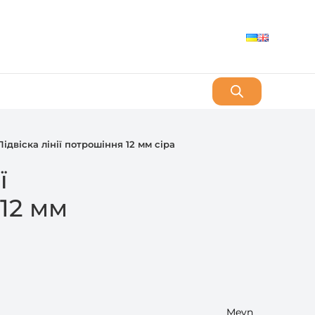
Підвіска лінії потрошіння 12 мм сіра
ї
12 мм
Meyn