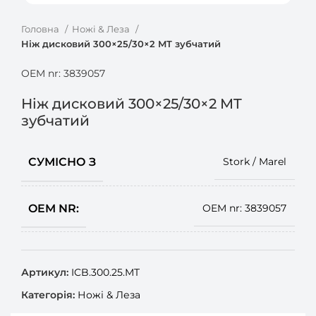
Головна
Ножі & Леза
Ніж дисковий 300×25/30×2 MT зубчатий
OEM nr: 3839057
Ніж дисковий 300×25/30×2 MT
зубчатий
СУМІСНО З
Stork / Marel
OEM NR:
OEM nr: 3839057
Артикул:
ICB.300.25.MT
Категорія:
Ножі & Леза