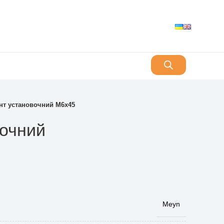
нт установочний M6x45
вочний
Meyn